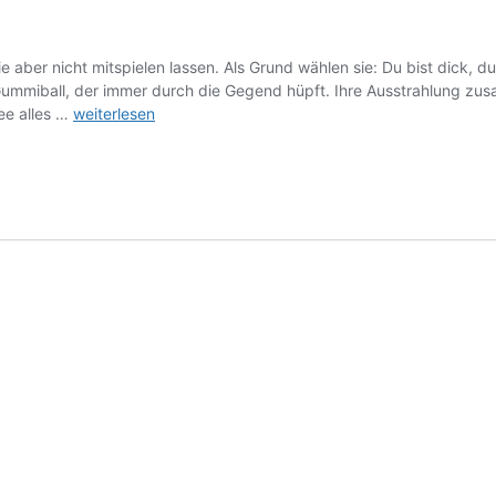
ie aber nicht mitspielen lassen. Als Grund wählen sie: Du bist dick, du
 Gummiball, der immer durch die Gegend hüpft. Ihre Ausstrahlung zus
Dick
fee alles …
weiterlesen
und
rund?
Ballula
Kugelfee