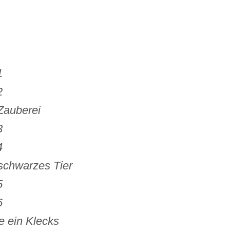
1
2
Zauberei
3
4
 schwarzes Tier
5
6
e ein Klecks