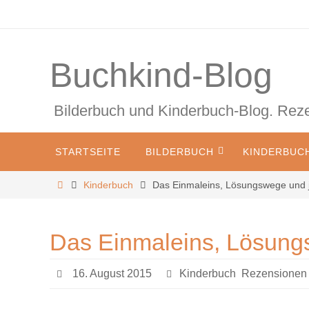
Zum
Inhalt
springen
Buchkind-Blog
Bilderbuch und Kinderbuch-Blog. Re
Zum
STARTSEITE
BILDERBUCH
KINDERBUC
Inhalt
springen
Start
Kinderbuch
Das Einmaleins, Lösungswege und
Das Einmaleins, Lösung
16. August 2015
Kinderbuch
,
Rezensionen &