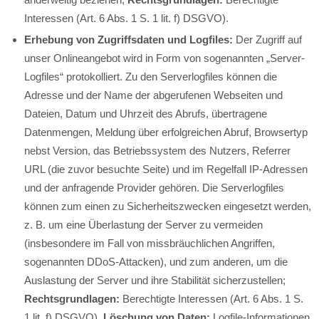
Interessen (Art. 6 Abs. 1 S. 1 lit. f) DSGVO).
Erhebung von Zugriffsdaten und Logfiles:
Der Zugriff auf
unser Onlineangebot wird in Form von sogenannten „Server-
Logfiles“ protokolliert. Zu den Serverlogfiles können die
Adresse und der Name der abgerufenen Webseiten und
Dateien, Datum und Uhrzeit des Abrufs, übertragene
Datenmengen, Meldung über erfolgreichen Abruf, Browsertyp
nebst Version, das Betriebssystem des Nutzers, Referrer
URL (die zuvor besuchte Seite) und im Regelfall IP-Adressen
und der anfragende Provider gehören. Die Serverlogfiles
können zum einen zu Sicherheitszwecken eingesetzt werden,
z. B. um eine Überlastung der Server zu vermeiden
(insbesondere im Fall von missbräuchlichen Angriffen,
sogenannten DDoS-Attacken), und zum anderen, um die
Auslastung der Server und ihre Stabilität sicherzustellen;
Rechtsgrundlagen:
Berechtigte Interessen (Art. 6 Abs. 1 S.
1 lit. f) DSGVO).
Löschung von Daten:
Logfile-Informationen