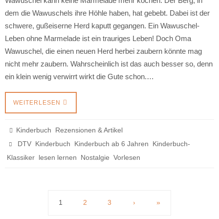
Wawuschel kann keine Marmelade mehr kochen. Der Berg, in
dem die Wawuschels ihre Höhle haben, hat gebebt. Dabei ist der
schwere, gußeiserne Herd kaputt gegangen. Ein Wawuschel-
Leben ohne Marmelade ist ein trauriges Leben! Doch Oma
Wawuschel, die einen neuen Herd herbei zaubern könnte mag
nicht mehr zaubern. Wahrscheinlich ist das auch besser so, denn
ein klein wenig verwirrt wirkt die Gute schon.…
WEITERLESEN
,
Kinderbuch
Rezensionen & Artikel
,
,
,
DTV
Kinderbuch
Kinderbuch ab 6 Jahren
Kinderbuch-
,
,
,
Klassiker
lesen lernen
Nostalgie
Vorlesen
1
2
3
›
»