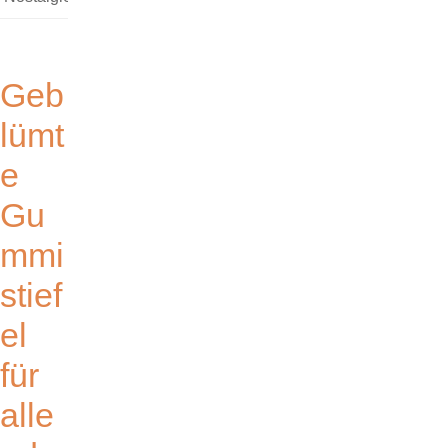
Geb
lümt
e
Gu
mmi
stief
el
für
alle