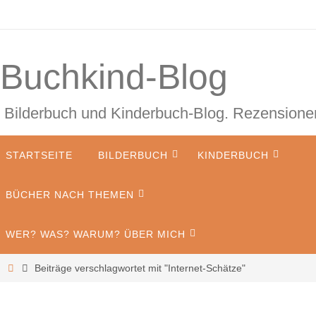
Zum
Inhalt
springen
Buchkind-Blog
Bilderbuch und Kinderbuch-Blog. Rezension
Zum
STARTSEITE
BILDERBUCH
KINDERBUCH
Inhalt
springen
BÜCHER NACH THEMEN
WER? WAS? WARUM? ÜBER MICH
Start
Beiträge verschlagwortet mit "Internet-Schätze"