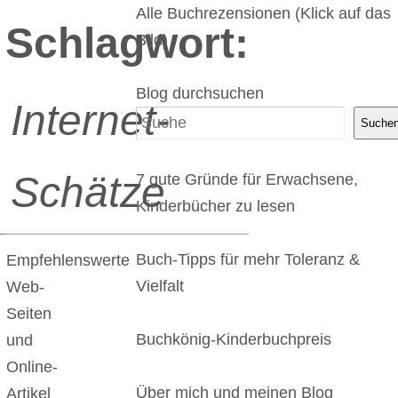
Alle Buchrezensionen (Klick auf das
Schlagwort:
Bild)
Blog durchsuchen
Internet-
Suche
Schätze
7 gute Gründe für Erwachsene,
Kinderbücher zu lesen
Buch-Tipps für mehr Toleranz &
Empfehlenswerte
Vielfalt
Web-
Seiten
Buchkönig-Kinderbuchpreis
und
Online-
Über mich und meinen Blog
Artikel