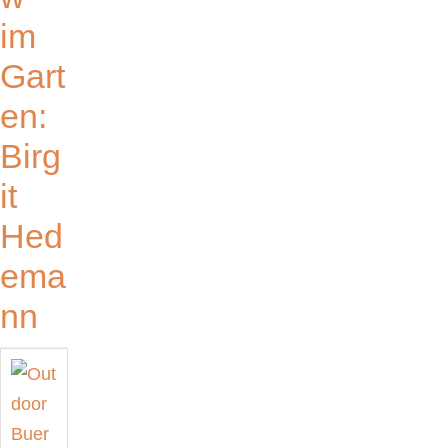
im
Gart
en:
Birg
it
Hed
ema
nn