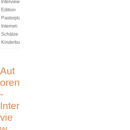
Interview
,
Edition
Pastorplatz
,
Internet-
Schätze
,
Kinderbuch
Aut
oren
-
Inter
vie
w