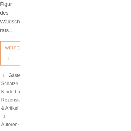
Figur
des
Waldsch
rats…
WEITERLESEN
Gäste &
Schätze
,
Kinderbuch
,
Rezensionen
& Artikel
Autoren-