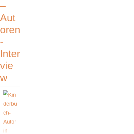
–
Aut
oren
-
Inter
vie
w