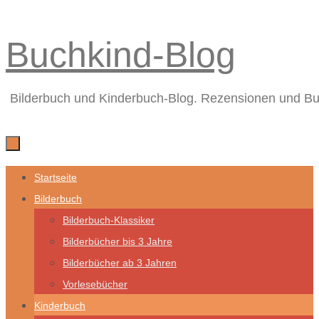
Zum
Buchkind-Blog
Inhalt
springen
Bilderbuch und Kinderbuch-Blog. Rezensionen und B
Zum
Startseite
Inhalt
Bilderbuch
springen
Bilderbuch-Klassiker
Bilderbücher bis 3 Jahre
Bilderbücher ab 3 Jahren
Vorlesebücher
Kinderbuch