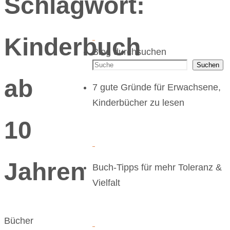
Schlagwort:
Kinderbuch
Blog durchsuchen
Suchen
ab
7 gute Gründe für Erwachsene,
Kinderbücher zu lesen
10
Jahren
Buch-Tipps für mehr Toleranz &
Vielfalt
Bücher