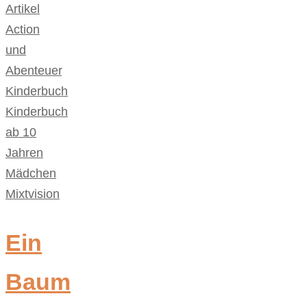
Artikel
Action
und
Abenteuer
,
Kinderbuch
,
Kinderbuch
ab 10
Jahren
,
Mädchen
,
Mixtvision
Ein
Baum