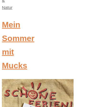
&
Natur
Mein
Sommer
mit
Mucks