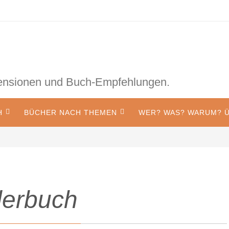
zensionen und Buch-Empfehlungen.
H
BÜCHER NACH THEMEN
WER? WAS? WARUM? Ü
derbuch