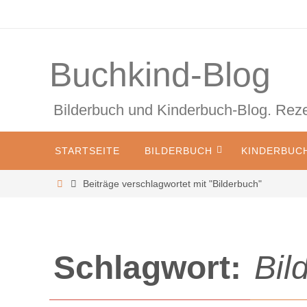
Zum
Inhalt
springen
Buchkind-Blog
Bilderbuch und Kinderbuch-Blog. Re
Zum
STARTSEITE
BILDERBUCH
KINDERBUC
Inhalt
springen
Start
Beiträge verschlagwortet mit "Bilderbuch"
Schlagwort:
Bil