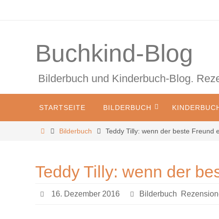
Zum
Inhalt
springen
Buchkind-Blog
Bilderbuch und Kinderbuch-Blog. Re
Zum
STARTSEITE
BILDERBUCH
KINDERBUC
Inhalt
springen
Start
Bilderbuch
Teddy Tilly: wenn der beste Freund e
Teddy Tilly: wenn der be
16. Dezember 2016
Bilderbuch
,
Rezensione