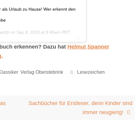
er als Urlaub zu Hause! Wer erkennt den
ebe
rdt) on
Sep 8, 2020 at 8:45am PDT
rbuch erkennen? Dazu hat
Helmut Spanner
g.
lassiker
,
Verlag Oberstebrink
.
Lesezeichen
.
las
Sachbücher für Erstleser, denn Kinder sind
immer neugierig!