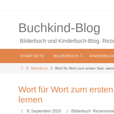
Zum
Inhalt
springen
Buchkind-Blog
Bilderbuch und Kinderbuch-Blog. Re
Zum
STARTSEITE
BILDERBUCH
KINDERBUC
Inhalt
springen
Start
Bilderbuch
Wort für Wort zum ersten Satz: wen
Wort für Wort zum erste
lernen
9. September 2020
Bilderbuch
,
Rezensionen