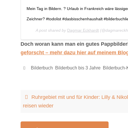
Mein Tag in Bildern. ? Urlaub in Frankreich wäre lässig
Zeichner? #todolist #dasbisschenhaushalt #bilderbuchli
A post shared by
Dagmar Eckhardt
(@dagmareckha
Doch woran kann man ein gutes Pappbilde
geforscht – mehr dazu hier auf meinem Blo
Bilderbuch
,
Bilderbuch bis 3 Jahre
,
Bilderbuch-K
Ruhrgebiet mit und für Kinder: Lilly & Niko
reisen wieder