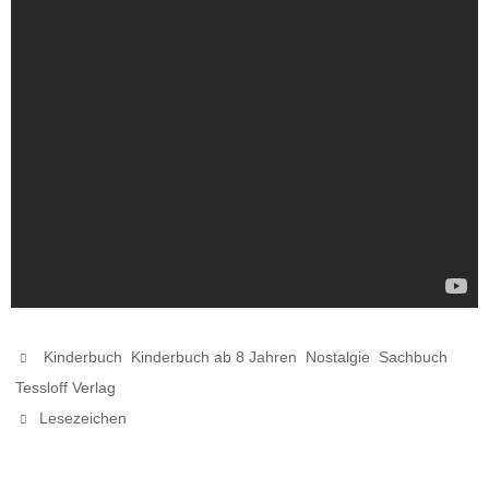
,
,
,
,
Kinderbuch
Kinderbuch ab 8 Jahren
Nostalgie
Sachbuch
.
Tessloff Verlag
.
Lesezeichen