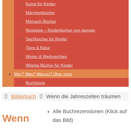
Kunst für Kinder
Märchenbücher
Mitmach-Bücher
Nostalgie – Kinderbücher von damals
Sachbücher für Kinder
Tiere & Natur
Winter & Weihnachten
Witzige Bücher für Kinder
Wer? Was? Warum? Über mich
Buchkönig
Start
Bilderbuch
Wenn die Jahreszeiten träumen
Alle Buchrezensionen (Klick auf
Wenn
das Bild)