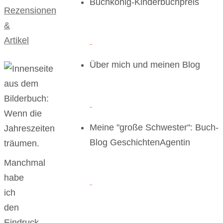
Buchkönig-Kinderbuchpreis
Rezensionen
&
Artikel
Über mich und meinen Blog
Meine "große Schwester": Buch-
Blog GeschichtenAgentin
Manchmal
habe
ich
den
Eindruck,