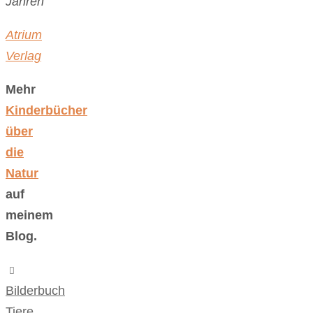
Jahren
Atrium
Verlag
Mehr
Kinderbücher
über
die
Natur
auf
meinem
Blog.
Bilderbuch
,
Tiere