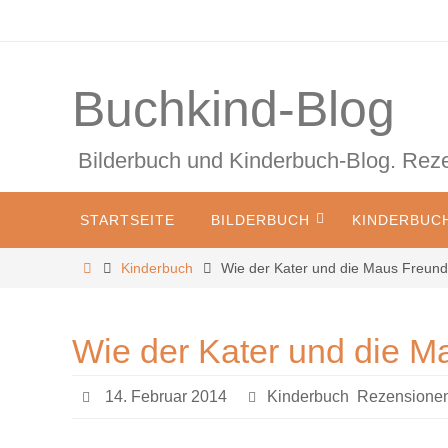
Zum
Inhalt
springen
Buchkind-Blog
Bilderbuch und Kinderbuch-Blog. Re
Zum
STARTSEITE
BILDERBUCH
KINDERBUC
Inhalt
springen
Start
Kinderbuch
Wie der Kater und die Maus Freun
Wie der Kater und die 
14. Februar 2014
Kinderbuch
,
Rezensionen 