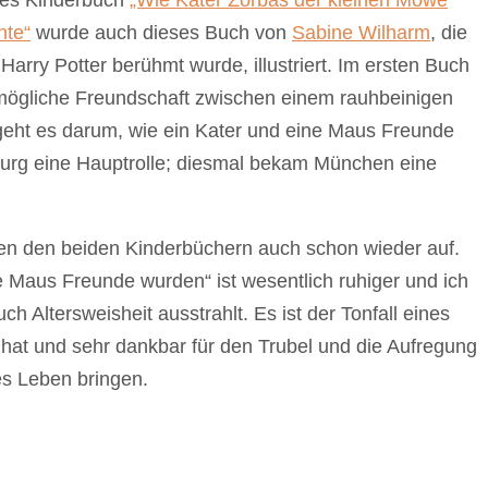
tes Kinderbuch
„Wie Kater Zorbas der kleinen Möwe
hte“
wurde auch dieses Buch von
Sabine Wilharm
, die
r Harry Potter berühmt wurde, illustriert. Im ersten Buch
mögliche Freundschaft zwischen einem rauhbeinigen
eht es darum, wie ein Kater und eine Maus Freunde
burg eine Hauptrolle; diesmal bekam München eine
n den beiden Kinderbüchern auch schon wieder auf.
e Maus Freunde wurden“ ist wesentlich ruhiger und ich
h Altersweisheit ausstrahlt. Es ist der Tonfall eines
hat und sehr dankbar für den Trubel und die Aufregung
nes Leben bringen.