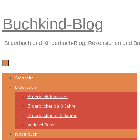
Zum
Buchkind-Blog
Inhalt
springen
Bilderbuch und Kinderbuch-Blog. Rezensionen und B
Zum
Startseite
Inhalt
Bilderbuch
springen
Bilderbuch-Klassiker
Bilderbücher bis 3 Jahre
Bilderbücher ab 3 Jahren
Vorlesebücher
Kinderbuch