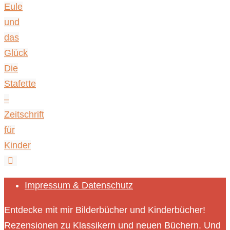
Eule
und
das
Glück
Die
Stafette
–
Zeitschrift
für
Kinder
Impressum & Datenschutz
Entdecke mit mir Bilderbücher und Kinderbücher!
Rezensionen zu Klassikern und neuen Büchern. Und