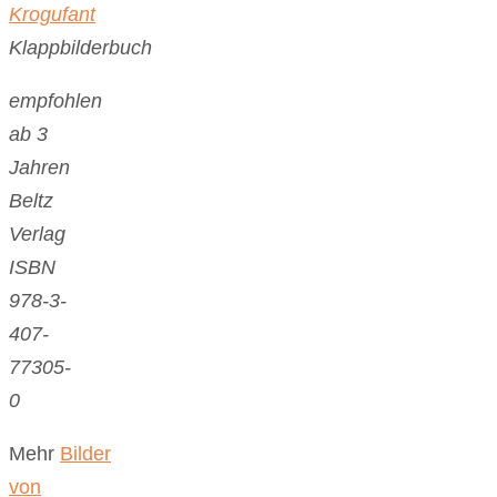
Krogufant
Klappbilderbuch
empfohlen
ab 3
Jahren
Beltz
Verlag
ISBN
978-3-
407-
77305-
0
Mehr
Bilder
von