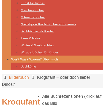
Kunst für Kinder
Märchenbücher
Mitmach-Bücher
Nostalgie – Kinderbücher von damals
Sachbücher für Kinder
Tiere & Natur
Winter & Weihnachten
Witzige Bücher für Kinder
Wer? Was? Warum? Über mich
Buchkönig
Start
Bilderbuch
Krogufant – oder doch lieber
Dinos?
Alle Buchrezensionen (Klick auf
Krogufant
das Bild)