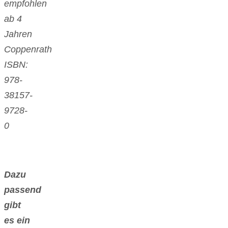
empfohlen
ab 4
Jahren
Coppenrath
ISBN:
978-
38157-
9728-
0
Dazu
passend
gibt
es ein