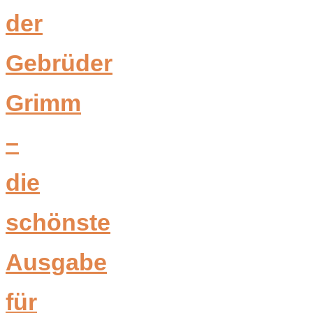
der
Gebrüder
Grimm
–
die
schönste
Ausgabe
für