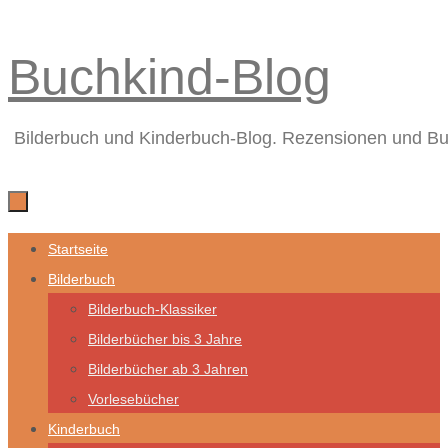
Zum
Buchkind-Blog
Inhalt
springen
Bilderbuch und Kinderbuch-Blog. Rezensionen und B
Zum
Startseite
Inhalt
Bilderbuch
springen
Bilderbuch-Klassiker
Bilderbücher bis 3 Jahre
Bilderbücher ab 3 Jahren
Vorlesebücher
Kinderbuch