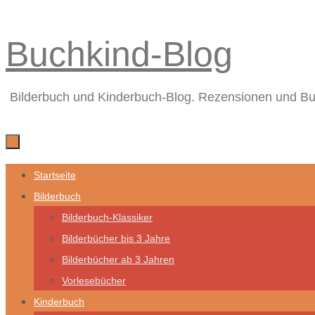
Zum
Buchkind-Blog
Inhalt
springen
Bilderbuch und Kinderbuch-Blog. Rezensionen und B
Zum
Startseite
Inhalt
Bilderbuch
springen
Bilderbuch-Klassiker
Bilderbücher bis 3 Jahre
Bilderbücher ab 3 Jahren
Vorlesebücher
Kinderbuch