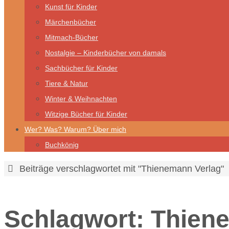
Kunst für Kinder
Märchenbücher
Mitmach-Bücher
Nostalgie – Kinderbücher von damals
Sachbücher für Kinder
Tiere & Natur
Winter & Weihnachten
Witzige Bücher für Kinder
Wer? Was? Warum? Über mich
Buchkönig
Start
Beiträge verschlagwortet mit "Thienemann Verlag"
Schlagwort:
Thien