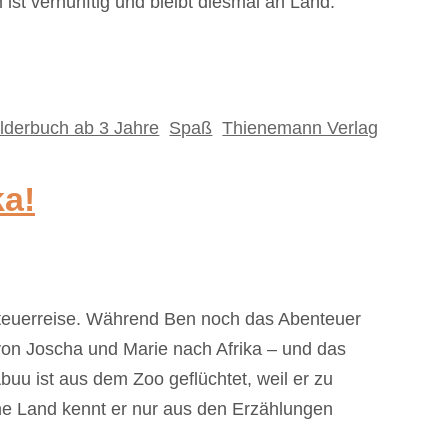
ist vernünftig und bleibt diesmal an Land.
ilderbuch ab 3 Jahre
,
Spaß
,
Thienemann Verlag
ka!
nteuerreise. Während Ben noch das Abenteuer
 von Joscha und Marie nach Afrika – und das
 Abuu ist aus dem Zoo geflüchtet, weil er zu
he Land kennt er nur aus den Erzählungen