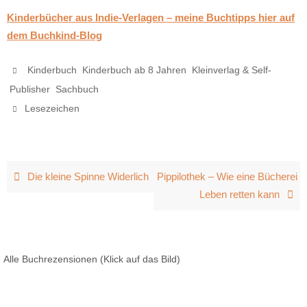
Kinderbücher aus Indie-Verlagen – meine Buchtipps hier auf
dem Buchkind-Blog
,
,
Kinderbuch
Kinderbuch ab 8 Jahren
Kleinverlag & Self-
,
.
Publisher
Sachbuch
.
Lesezeichen
Die kleine Spinne Widerlich
Pippilothek – Wie eine Bücherei
Leben retten kann
Alle Buchrezensionen (Klick auf das Bild)