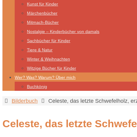
Kunst für Kinder
Märchenbücher
Mitmach-Bücher
Nostalgie – Kinderbücher von damals
Sachbücher für Kinder
Tiere & Natur
Winter & Weihnachten
Witzige Bücher für Kinder
Wer? Was? Warum? Über mich
Buchkönig
Start
Bilderbuch
Celeste, das letzte Schwefelholz, er
Celeste, das letzte Schwefel