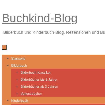
Zum
Buchkind-Blog
Inhalt
springen
Bilderbuch und Kinderbuch-Blog. Rezensionen und B
Zum
Startseite
Inhalt
Bilderbuch
springen
Bilderbuch-Klassiker
Bilderbücher bis 3 Jahre
Bilderbücher ab 3 Jahren
Vorlesebücher
Kinderbuch