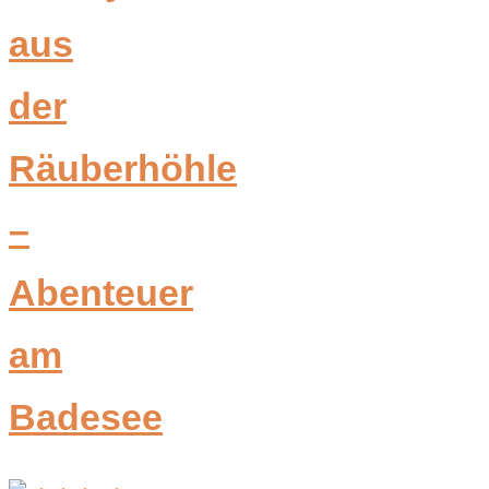
aus
der
Räuberhöhle
–
Abenteuer
am
Badesee