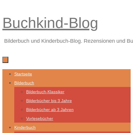
Zum
Buchkind-Blog
Inhalt
springen
Bilderbuch und Kinderbuch-Blog. Rezensionen und B
Zum
Startseite
Inhalt
Bilderbuch
springen
Bilderbuch-Klassiker
Bilderbücher bis 3 Jahre
Bilderbücher ab 3 Jahren
Vorlesebücher
Kinderbuch