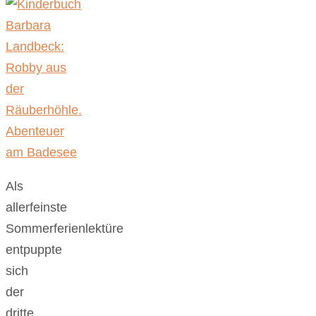
Als
allerfeinste
Sommerferienlektüre
entpuppte
sich
der
dritte