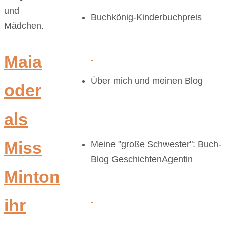
und
Buchkönig-Kinderbuchpreis
Mädchen.
Maia
Über mich und meinen Blog
oder
als
Miss
Meine "große Schwester": Buch-
Blog GeschichtenAgentin
Minton
ihr