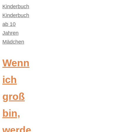
Kinderbuch
,
Kinderbuch
ab 10
Jahren
,
Mädchen
Wenn
ich
groß
bin,
werde